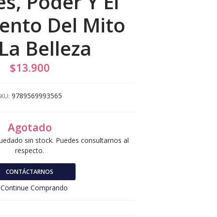
s, Poder Y El
ento Del Mito
La Belleza
$13.900
9789569993565
SKU:
Agotado
uedado sin stock. Puedes consultarnos al
respecto.
CONTÁCTARNOS
Continue Comprando