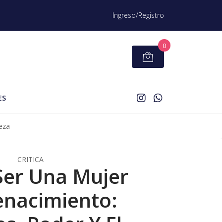
Ingreso/Registro
0
ES
eza
CRITICA
er Una Mujer
enacimiento: