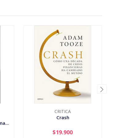
CRITICA
Crash
Cuba -
a...
$19.900
-
+
-