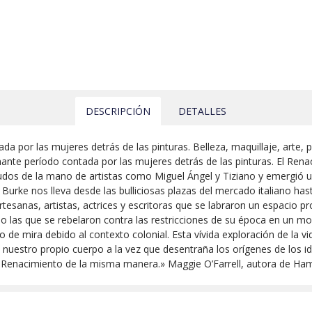
DESCRIPCIÓN
DETALLES
ada por las mujeres detrás de las pinturas. Belleza, maquillaje, arte
cinante período contada por las mujeres detrás de las pinturas. El Re
udos de la mano de artistas como Miguel Ángel y Tiziano y emergió un
 Burke nos lleva desde las bulliciosas plazas del mercado italiano has
rtesanas, artistas, actrices y escritoras que se labraron un espacio 
 o las que se rebelaron contra las restricciones de su época en un m
to de mira debido al contexto colonial. Esta vívida exploración de la 
e nuestro propio cuerpo a la vez que desentraña los orígenes de los
el Renacimiento de la misma manera.» Maggie O’Farrell, autora de Ham