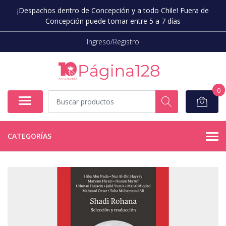
¡Despachos dentro de Concepción y a todo Chile! Fuera de
Concepción puede tomar entre 5 a 7 días
Ingreso/Registro
0
CATEGORÍAS