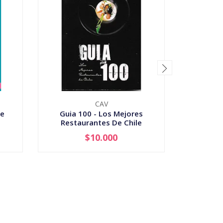
CAV
De
Guia 100 - Los Mejores
Guia M
Restaurantes De Chile
$10.000
-
+
-