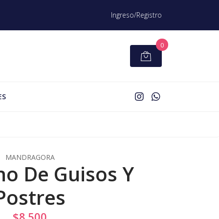
Ingreso/Registro
0
ES
MANDRAGORA
o De Guisos Y
Postres
$8.500