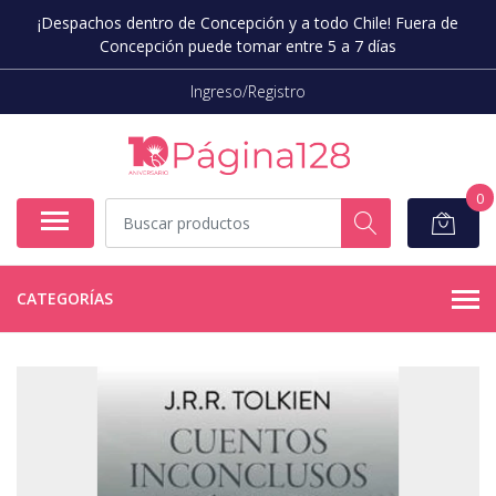
¡Despachos dentro de Concepción y a todo Chile! Fuera de
Concepción puede tomar entre 5 a 7 días
Ingreso/Registro
0
CATEGORÍAS