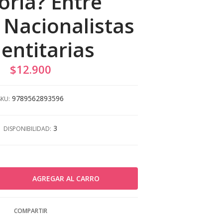
oria? Entre
 Nacionalistas
dentitarias
$12.900
9789562893596
SKU:
3
DISPONIBILIDAD:
COMPARTIR