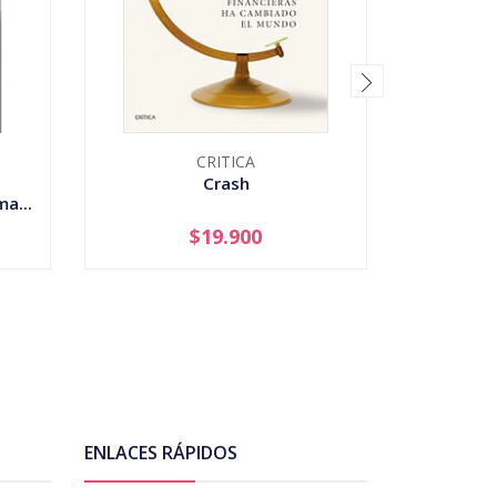
CRITICA
Crash
Cuba -
a...
$19.900
-
+
-
ENLACES RÁPIDOS