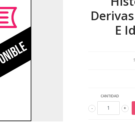
Hist
Derivas
E I
CANTIDAD
-
+