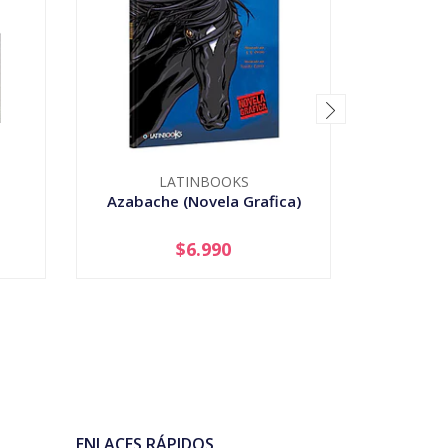
LATINBOOKS
Azabache (Novela Grafica)
Bicharrac
$6.990
-
+
-
ENLACES RÁPIDOS