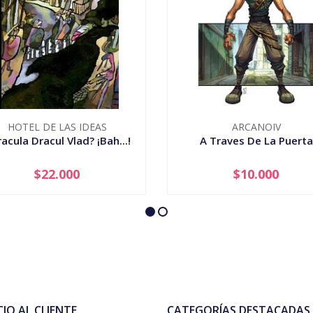
HOTEL DE LAS IDEAS
ARCANOIV
acula Dracul Vlad? ¡Bah...!
A Traves De La Puerta
$22.000
$10.000
+
-
+
CIO AL CLIENTE
CATEGORÍAS DESTACADAS