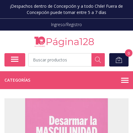
¡Despachos dentro de Concepción y a todo Chile! Fuera de
Concepción puede tomar entre 5 a 7 días
Ingreso/Registro
0
CATEGORÍAS