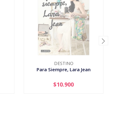
DESTINO
Para Siempre, Lara Jean
Harry Po
$10.900
AGOTADO
-