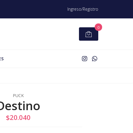
Ingreso/Registro
0
ES
PUCK
Destino
$20.040