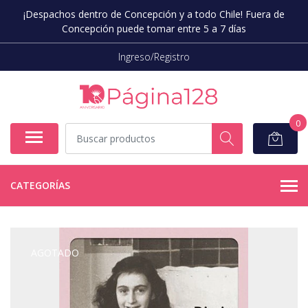
¡Despachos dentro de Concepción y a todo Chile! Fuera de
Concepción puede tomar entre 5 a 7 días
Ingreso/Registro
0
CATEGORÍAS
AGOTADO