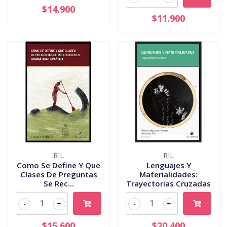
$14.900
$11.900
RIL
RIL
Como Se Define Y Que
Lenguajes Y
Clases De Preguntas
Materialidades:
Se Rec...
Trayectorias Cruzadas
-
+
-
+
$15.600
$20.400