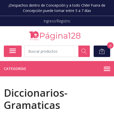
¡Despachos dentro de Concepción y a todo Chile! Fuera de
Concepción puede tomar entre 5 a 7 días
Ingreso/Registro
0
CATEGORÍAS
Diccionarios-
Gramaticas