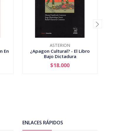
ASTERION
n En
¿Apagon Cultural? - El Libro
1978 El 
Bajo Dictadura
$18.000
-
+
ENLACES RÁPIDOS