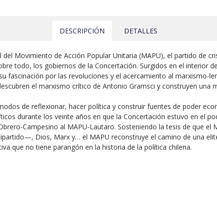
DESCRIPCIÓN
DETALLES
ral del Movimiento de Acción Popular Unitaria (MAPU), el partido de cri
 sobre todo, los gobiernos de la Concertación. Surgidos en el interior d
u fascinación por las revoluciones y el acercamiento al marxismo-len
 descubren el marxismo crítico de Antonio Gramsci y construyen una m
dos de reflexionar, hacer política y construir fuentes de poder económ
ticos durante los veinte años en que la Concertación estuvo en el po
 Obrero-Campesino al MAPU-Lautaro. Sosteniendo la tesis de que el
partido—, Dios, Marx y… el MAPU reconstruye el camino de una elite
a que no tiene parangón en la historia de la política chilena.