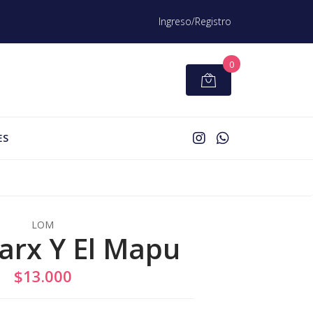
Ingreso/Registro
0
ES
LOM
arx Y El Mapu
$13.000