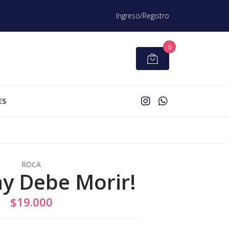
Ingreso/Registro
0
ES
ROCA
y Debe Morir!
$19.000