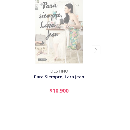
DESTINO
Para Siempre, Lara Jean
Harry Po
$10.900
AGOTADO
-