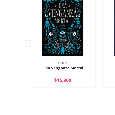
PUCK
Una Venganza Mortal
$15.900
-
+
-