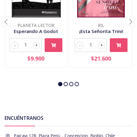
PLANETA LECTOR
RIL
Esperando A Godot
¡Esta Señorita Trini!
-
+
-
+
$9.900
$21.600
ENCUÉNTRANOS
Paicavi 128, Plaza Perú, , Concepcion, Biobío, Chile