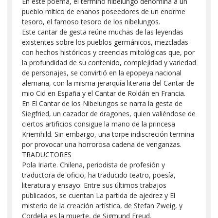
En este poema, el término nibelungo denomina a un
pueblo mítico de enanos poseedores de un enorme
tesoro, el famoso tesoro de los nibelungos.
Este cantar de gesta reúne muchas de las leyendas
existentes sobre los pueblos germánicos, mezcladas
con hechos históricos y creencias mitológicas que, por
la profundidad de su contenido, complejidad y variedad
de personajes, se convirtió en la epopeya nacional
alemana, con la misma jerarquía literaria del Cantar de
mio Cid en España y el Cantar de Roldán en Francia.
En El Cantar de los Nibelungos se narra la gesta de
Siegfried, un cazador de dragones, quien valiéndose de
ciertos artificios consigue la mano de la princesa
Kriemhild. Sin embargo, una torpe indiscreción termina
por provocar una horrorosa cadena de venganzas.
TRADUCTORES
Pola Iriarte. Chilena, periodista de profesión y
traductora de oficio, ha traducido teatro, poesía,
literatura y ensayo. Entre sus últimos trabajos
publicados, se cuentan La partida de ajedrez y El
misterio de la creación artística, de Stefan Zweig, y
Cordelia es la muerte, de Sigmund Freud.