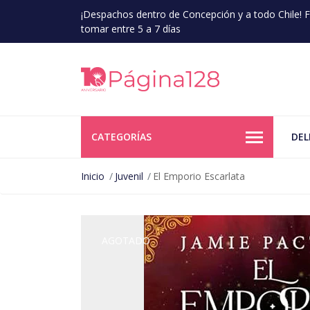
¡Despachos dentro de Concepción y a todo Chile!
tomar entre 5 a 7 días
CATEGORÍAS
DEL
Inicio
Juvenil
El Emporio Escarlata
AGOTADO