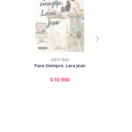
DESTINO
Para Siempre, Lara Jean
Harry Po
$10.900
AGOTADO
-