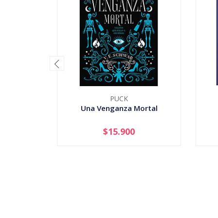
PUCK
Una Venganza Mortal
$15.900
-
+
-