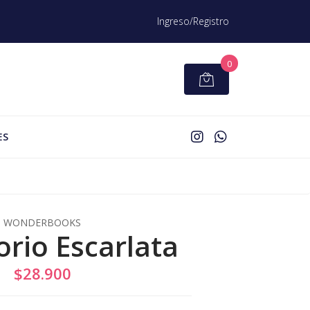
Ingreso/Registro
0
ES
WONDERBOOKS
orio Escarlata
$28.900