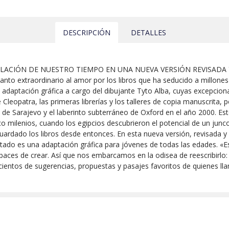
DESCRIPCIÓN
DETALLES
ELACIÓN DE NUESTRO TIEMPO EN UNA NUEVA VERSIÓN REVISADA
n canto extraordinario al amor por los libros que ha seducido a millon
adaptación gráfica a cargo del dibujante Tyto Alba, cuyas excepciona
 Cleopatra, las primeras librerías y los talleres de copia manuscrita
de Sarajevo y el laberinto subterráneo de Oxford en el año 2000. Esto
o milenios, cuando los egipcios descubrieron el potencial de un junco
guardado los libros desde entonces. En esta nueva versión, revisada y
tado es una adaptación gráfica para jóvenes de todas las edades. «Est
paces de crear. Así que nos embarcamos en la odisea de reescribirlo
ientos de sugerencias, propuestas y pasajes favoritos de quienes lla