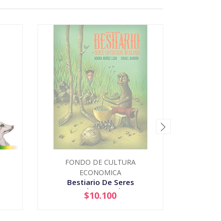
FONDO DE CULTURA
Cab
ECONOMICA
Bestiario De Seres
Fantasticos Mexicanos
$10.100
AGOTADO
-