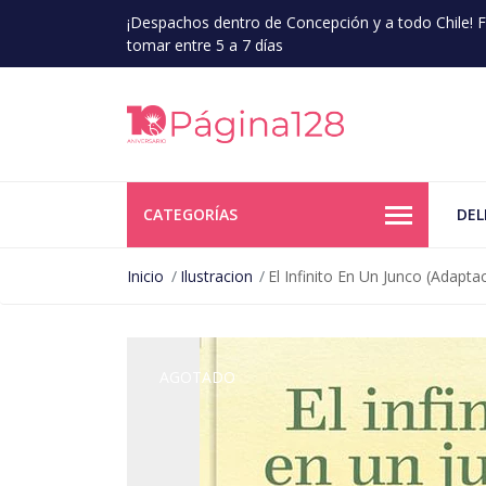
¡Despachos dentro de Concepción y a todo Chile!
tomar entre 5 a 7 días
CATEGORÍAS
DEL
Inicio
Ilustracion
El Infinito En Un Junco (Adapta
AGOTADO