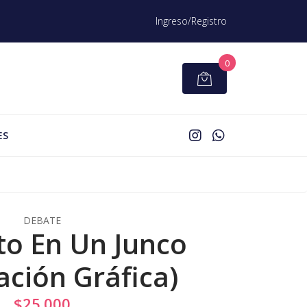
Ingreso/Registro
0
ES
DEBATE
ito En Un Junco
ación Gráfica)
$25.000