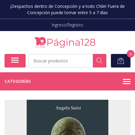
¡Despachos dentro de Concepción y a todo Chile! Fuera de
Concepción puede tomar entre 5 a 7 días
Ingreso/Registro
0
CATEGORÍAS