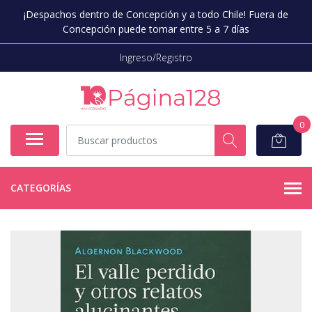
¡Despachos dentro de Concepción y a todo Chile! Fuera de
Concepción puede tomar entre 5 a 7 días
Ingreso/Registro
0
CATEGORÍAS