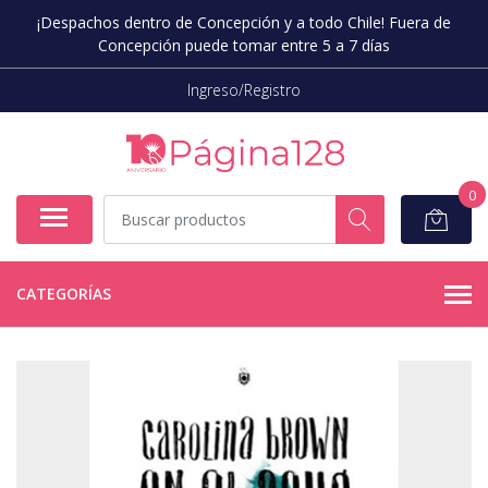
¡Despachos dentro de Concepción y a todo Chile! Fuera de
Concepción puede tomar entre 5 a 7 días
Ingreso/Registro
0
CATEGORÍAS