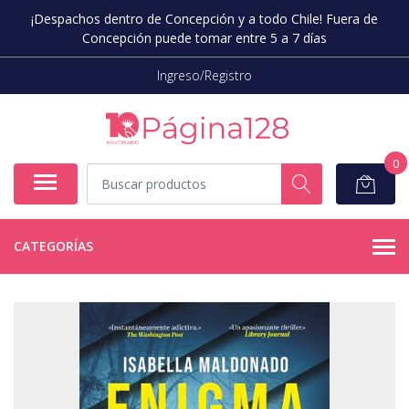
¡Despachos dentro de Concepción y a todo Chile! Fuera de
Concepción puede tomar entre 5 a 7 días
Ingreso/Registro
0
CATEGORÍAS