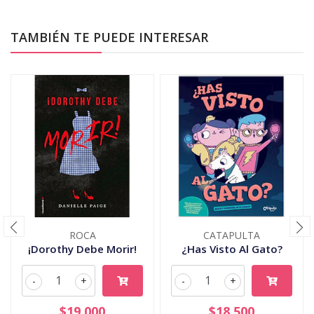
TAMBIÉN TE PUEDE INTERESAR
ROCA
CATAPULTA
¡Dorothy Debe Morir!
¿Has Visto Al Gato?
-
+
-
+
$19.000
$18.500