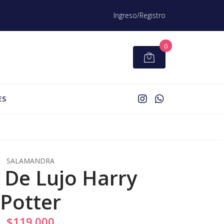
Ingreso/Registro
0
ES
SALAMANDRA
 De Lujo Harry
Potter
$119.000