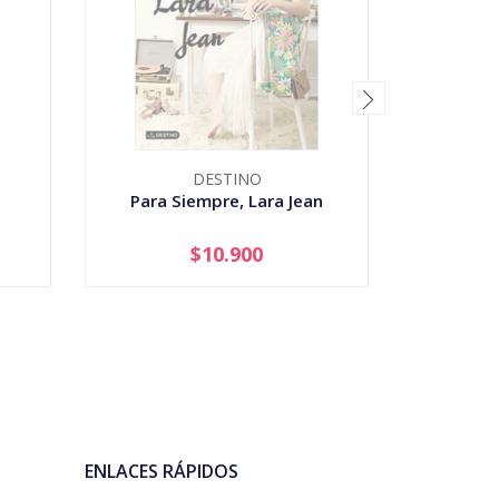
DESTINO
Para Siempre, Lara Jean
Harry Po
$10.900
AGOTADO
-
ENLACES RÁPIDOS