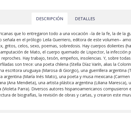
DESCRIPCIÓN
DETALLES
anas que lo entregaron todo a una vocación –la de la fe, la de la guerr
señala en el prólogo Leila Guerriero, editora de este volumen– amore
ox, gritos, celos, sexo, poemas, sobredosis. Hay cuerpos dolientes (h
la amputación de Mato, el cuerpo quemado de Lispector, la infección 
 reproches. Hay trabajo, tesón, empeños, insolencias. Y, sobre toda
filadas son trece: una poeta chilena (Stella Díaz Varín, alias la Colori
 escritora uruguaya (Marosa di Giorgio), una guerrillera argentina (
ra argentina (María Inés Mato), una poeta y musa mexicana (Carmen
a (Ana Mendieta), una artista plástica argentina (Liliana Maresca), un
a (Violeta Parra). Diversos autores hispanoamericanos compusieron es
lectura de biografías, la revisión de obras y cartas, y crearon este mu