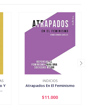
AS
INDICIOS
o Y
Atrapados En El Feminismo
Cuerp
..
Revoluc
$11.000
-
+
-