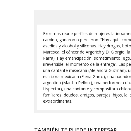
Extremas reúne perfiles de mujeres latinoameric
camino, ganaron o perdieron. “Hay aquí –como 
asedios y alcohol y siliconas. Hay drogas, bót
Maresca, el cáncer de Argerich y Di Giorgio, 
Parra). Hay emancipación, sometimiento, ego,
irreversible: el momento de la entrega”. Las per
una cantante mexicana (Alejandra Guzmán), una
escritora mexicana (Elena Garro), una nadado
argentina (Martha Pelloni), una performer cuban
Lispector), una cantante y compositora chilen
familiares, deudos, amigos, parejas, hijos, la 
extraordinarias.
TAMBIÉN TE PUEDE INTERESAR