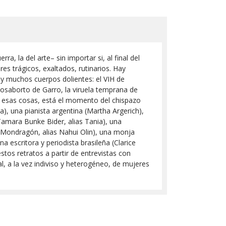
a, la del arte– sin importar si, al final del
s trágicos, exaltados, rutinarios. Hay
ay muchos cuerpos dolientes: el VIH de
posaborto de Garro, la viruela temprana de
s esas cosas, está el momento del chispazo
na), una pianista argentina (Martha Argerich),
Tamara Bunke Bider, alias Tania), una
 Mondragón, alias Nahui Olin), una monja
a escritora y periodista brasileña (Clarice
tos retratos a partir de entrevistas con
ral, a la vez indiviso y heterogéneo, de mujeres