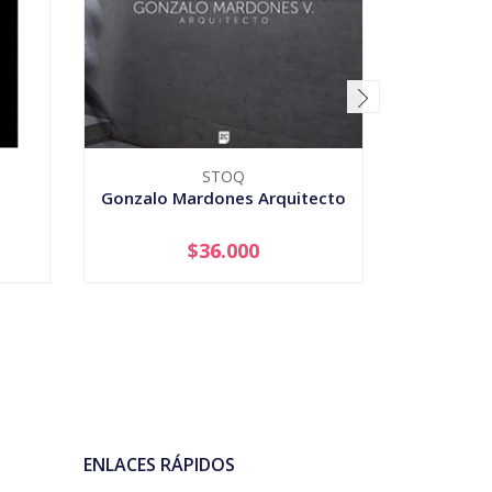
STOQ
G
Gonzalo Mardones Arquitecto
En Pie - 
$36.000
-
+
-
ENLACES RÁPIDOS