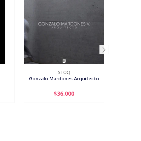
STOQ
UNIVERS
Gonzalo Mardones Arquitecto
$36.000
-
+
-