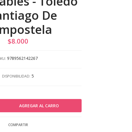
bles - Toledo
antiago De
mpostela
$8.000
9789562142267
SKU:
5
DISPONIBILIDAD:
COMPARTIR