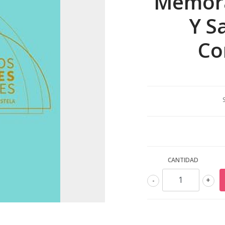
Memora
Y S
Co
CANTIDAD
-
+