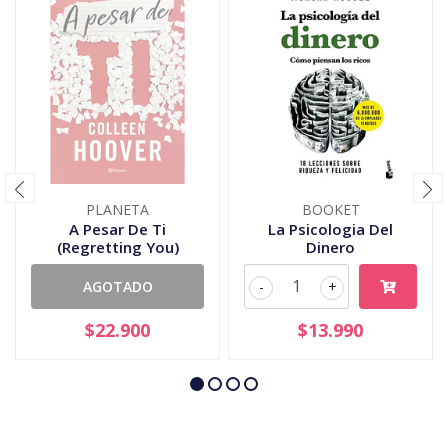
PLANETA
BOOKET
A Pesar De Ti
La Psicologia Del
(Regretting You)
Dinero
AGOTADO
-
+
$22.900
$13.990