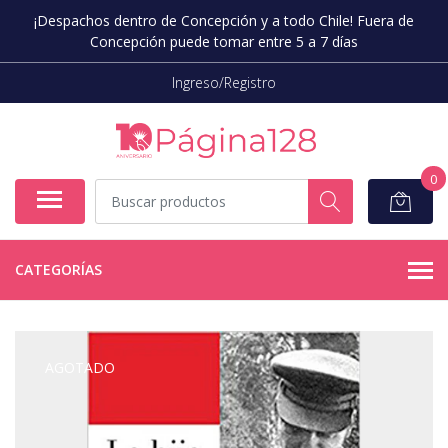
¡Despachos dentro de Concepción y a todo Chile! Fuera de
Concepción puede tomar entre 5 a 7 días
Ingreso/Registro
0
CATEGORÍAS
AGOTADO