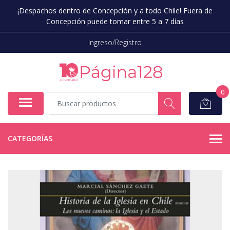
¡Despachos dentro de Concepción y a todo Chile! Fuera de
Concepción puede tomar entre 5 a 7 días
Ingreso/Registro
0
CATEGORÍAS