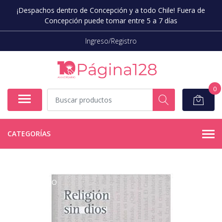
¡Despachos dentro de Concepción y a todo Chile! Fuera de
Concepción puede tomar entre 5 a 7 días
Ingreso/Registro
0
CATEGORÍAS
AGOTADO