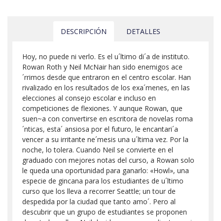
DESCRIPCIÓN
DETALLES
Hoy, no puede ni verlo. Es el u´ltimo di´a de instituto.
Rowan Roth y Neil McNair han sido enemigos ace
´rrimos desde que entraron en el centro escolar. Han
rivalizado en los resultados de los exa´menes, en las
elecciones al consejo escolar e incluso en
competiciones de flexiones. Y aunque Rowan, que
suen~a con convertirse en escritora de novelas roma
´nticas, esta´ ansiosa por el futuro, le encantari´a
vencer a su irritante ne´mesis una u´ltima vez. Por la
noche, lo tolera. Cuando Neil se convierte en el
graduado con mejores notas del curso, a Rowan solo
le queda una oportunidad para ganarlo: «Howl», una
especie de gincana para los estudiantes de u´ltimo
curso que los lleva a recorrer Seattle; un tour de
despedida por la ciudad que tanto amo´. Pero al
descubrir que un grupo de estudiantes se proponen