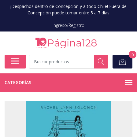
¡Despachos dentro de Concepción y a todo Chile! Fuera de
Concepción puede tomar entre 5 a 7 días
Ingreso/Registro
0
CATEGORÍAS