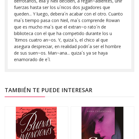
derrotarlos, ella y Neil deciden, a regan~adientes, unir
fuerzas hasta ser los u´nicos dos jugadores que
queden... Y luego, debera´n acabar con el otro. Cuanto
ma´s tiempo pasa con Neil, ma´s comprende Rowan
que es mucho ma´s que el extran~o rato´n de
biblioteca con el que ha competido durante los u
´ltimos cuatro an~os. Y, quiza´s, el chico al que
asegura despreciar, en realidad podri´a ser el hombre
de sus suen~os. Man~ana... quiza´s ya se haya
enamorado de e´l.
TAMBIÉN TE PUEDE INTERESAR