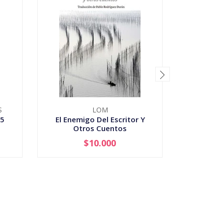
S
LOM
ZE
35
El Enemigo Del Escritor Y
¿Quiénes
Otros Cuentos
$10.000
-
+
-