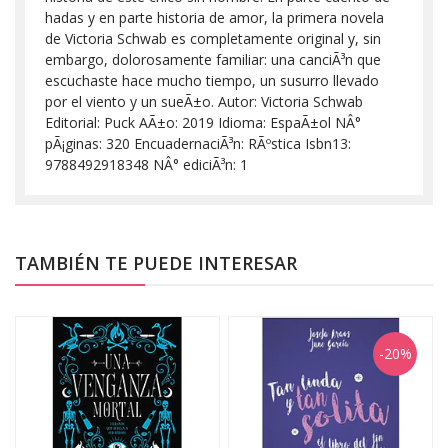
hadas y en parte historia de amor, la primera novela
de Victoria Schwab es completamente original y, sin
embargo, dolorosamente familiar: una canciÃ³n que
escuchaste hace mucho tiempo, un susurro llevado
por el viento y un sueÃ±o. Autor: Victoria Schwab
Editorial: Puck AÃ±o: 2019 Idioma: EspaÃ±ol NÂ°
pÃ¡ginas: 320 EncuadernaciÃ³n: RÃºstica Isbn13:
9788492918348 NÂ° ediciÃ³n: 1
TAMBIÉN TE PUEDE INTERESAR
-20%