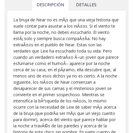
DESCRIPCIÓN
DETALLES
La bruja de Near no es mÃ¡s que una vieja historia que
suele contar para asustar a los niÃ±os. Si el viento te
llama por la noche, no debes escucharlo. El viento
estÃ¡ solo y siempre busca compaÃ±Ã­a. No hay
extraÃ±os en el pueblo de Near. Estas son las
verdades que Lexi ha escuchado toda su vida. Pero
cuando un verdadero extraÃ±o Â–un joven que parece
esfumarse como el humoÂ– aparece por la noche
cerca de su casa, en el pÃ¡ramo, ella descubre que, al
menos uno de esos dichos ya no es cierto. A la noche
siguiente, los niÃ±os de Near comienzan a
desaparecer de sus camas y el misterioso joven se
convierte en el primer sospechoso. Mientras se
intensifica la bÃºsqueda de los niÃ±os, lo mismo
ocurre con la necesidad de Lexi de saber mÃ¡s acerca
de la bruja (que podrÃ­a ser mÃ¡s que un viejo cuento
para dormir), acerca del viento que parece hablar por
la noche a travÃ©s de las paredes y acerca de la
historia de este chico sin nombre. En parte cuento de