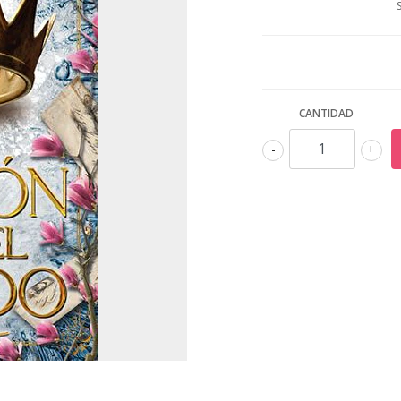
CANTIDAD
-
+