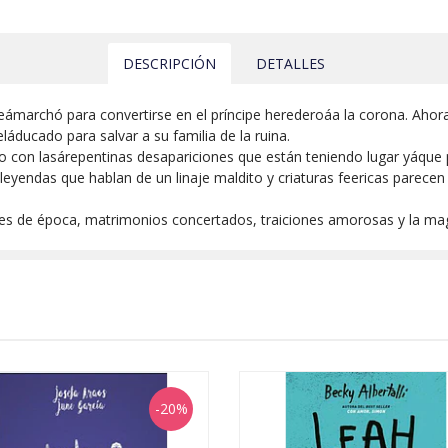
DESCRIPCIÓN
DETALLES
seámarchó para convertirse en el príncipe herederoáa la corona. Ahor
áducado para salvar a su familia de la ruina.
do con lasárepentinas desapariciones que están teniendo lugar yáque p
 leyendas que hablan de un linaje maldito y criaturas feericas parece
bailes de época, matrimonios concertados, traiciones amorosas y la m
-20%