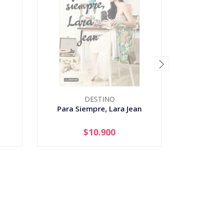
DESTINO
Para Siempre, Lara Jean
Harry Po
$10.900
AGOTADO
-