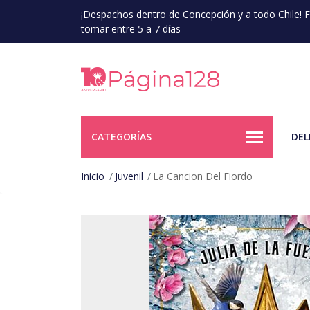
¡Despachos dentro de Concepción y a todo Chile!
tomar entre 5 a 7 días
CATEGORÍAS
DEL
Inicio
Juvenil
La Cancion Del Fiordo