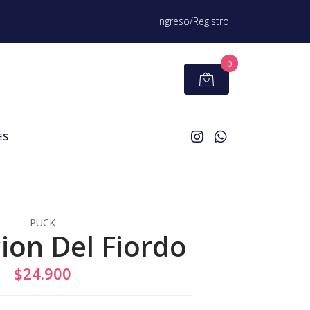
Ingreso/Registro
0
ES
PUCK
ion Del Fiordo
$24.900