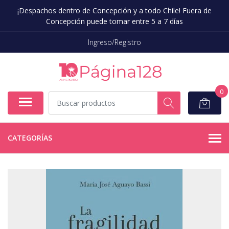
¡Despachos dentro de Concepción y a todo Chile! Fuera de
Concepción puede tomar entre 5 a 7 días
Ingreso/Registro
0
CATEGORÍAS