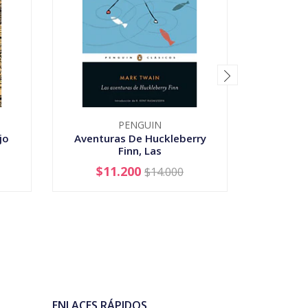
PENGUIN
jo
Aventuras De Huckleberry
Bebedora
Finn, Las
$11.200
$14.000
-
+
-
ENLACES RÁPIDOS