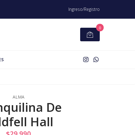
Ingreso/Registro
0
ES
ALMA
nquilina De
dfell Hall
$29.990