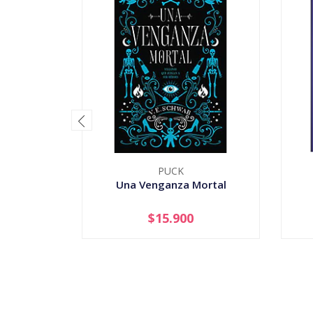
PUCK
Una Venganza Mortal
$15.900
-
+
-