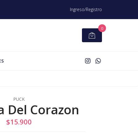
Ingreso/Registro
0
ES
PUCK
ta Del Corazon
$15.900