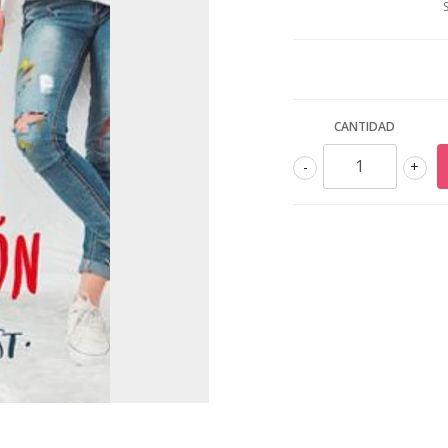
CANTIDAD
-
+