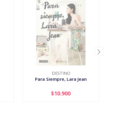
DESTINO
Para Siempre, Lara Jean
Harry Po
$10.900
AGOTADO
-