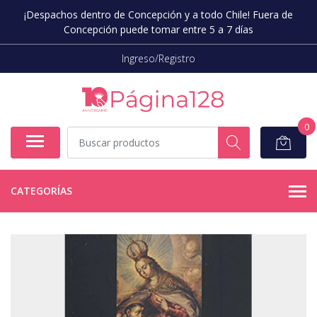
¡Despachos dentro de Concepción y a todo Chile! Fuera de
Concepción puede tomar entre 5 a 7 días
Ingreso/Registro
0
CATEGORÍAS