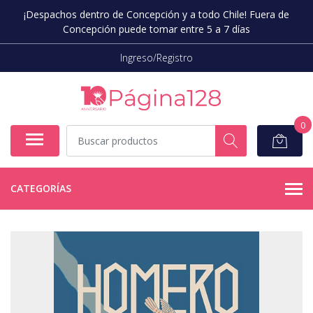
¡Despachos dentro de Concepción y a todo Chile! Fuera de
Concepción puede tomar entre 5 a 7 días
Ingreso/Registro
0
CATEGORÍAS