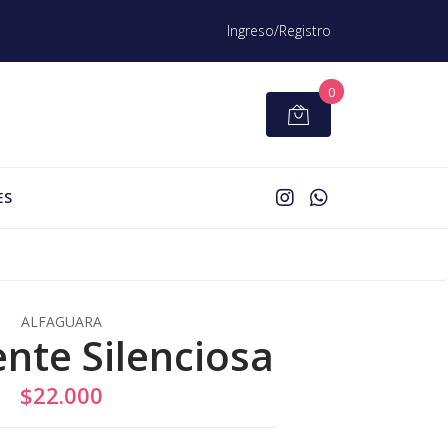
Ingreso/Registro
0
ES
ALFAGUARA
ente Silenciosa
$22.000