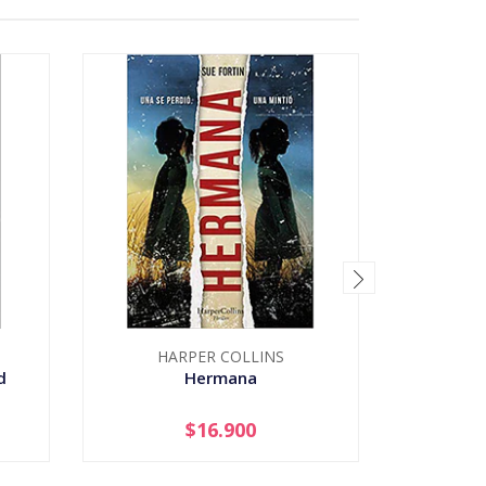
HARPER COLLINS
d
Hermana
Chic
$16.900
-
+