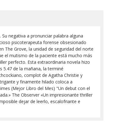
. Su negativa a pronunciar palabra alguna
bicioso psicoterapeuta forense obsesionado
en The Grove, la unidad de seguridad del norte
 que el mutismo de la paciente está mucho más
riller perfecto. Esta extraordinaria novela hizo
as 5.47 de la mañana, la terminé
chcockiano, complot de Agatha Christie y
ntrigante y finamente hilado coloca a
 Times (Mejor Libro del Mes) "Un debut con el
da.» The Observer «Un impresionante thriller
mposible dejar de leerlo, escalofriante e