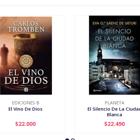
EDICIONES B
PLANETA
El Vino De Dios
El Silencio De La Ciuda
Blanca
$22.000
$22.490
+
-
+