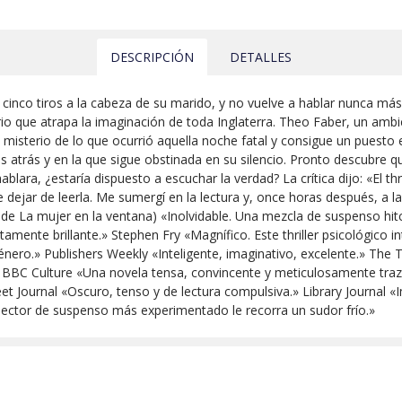
DESCRIPCIÓN
DETALLES
 cinco tiros a la cabeza de su marido, y no vuelve a hablar nunca más
rio que atrapa la imaginación de toda Inglaterra. Theo Faber, un am
misterio de lo que ocurrió aquella noche fatal y consigue un puesto 
ños atrás y en la que sigue obstinada en su silencio. Pronto descubre
 hablara, ¿estaría dispuesto a escuchar la verdad? La crítica dijo: «El th
e dejar de leerla. Me sumergí en la lectura y, once horas después, a l
 de La mujer en la ventana) «Inolvidable. Una mezcla de suspenso hit
amente brillante.» Stephen Fry «Magnífico. Este thriller psicológico i
énero.» Publishers Weekly «Inteligente, imaginativo, excelente.» The
 BBC Culture «Una novela tensa, convincente y meticulosamente traza
eet Journal «Oscuro, tenso y de lectura compulsiva.» Library Journal «I
 lector de suspenso más experimentado le recorra un sudor frío.»