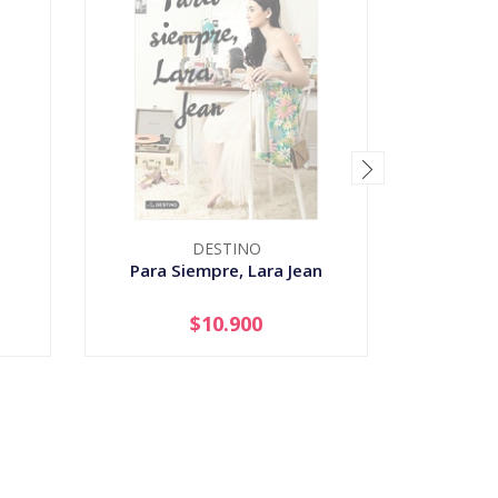
DESTINO
Para Siempre, Lara Jean
Harry Po
$10.900
AGOTADO
-