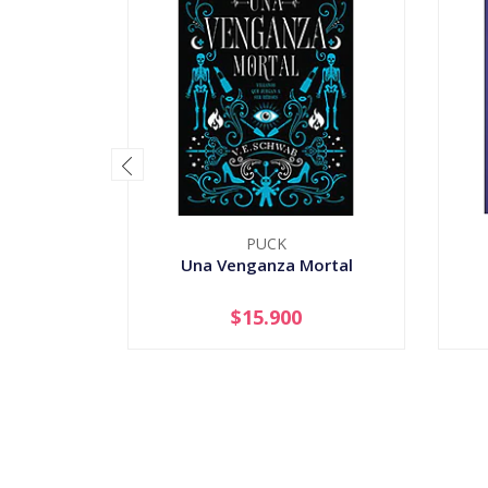
PUCK
Una Venganza Mortal
$15.900
-
+
-