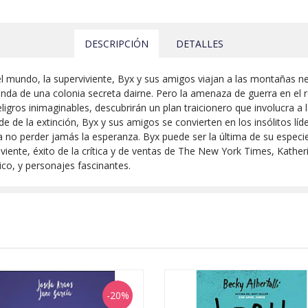
DESCRIPCIÓN
DETALLES
 del mundo, la superviviente, Byx y sus amigos viajan a las montañas 
yenda de una colonia secreta dairne. Pero la amenaza de guerra en el 
igros inimaginables, descubrirán un plan traicionero que involucra 
de de la extinción, Byx y sus amigos se convierten en los insólitos lí
 no perder jamás la esperanza. Byx puede ser la última de su especie,
iviente, éxito de la crítica y de ventas de The New York Times, Kathe
ico, y personajes fascinantes.
-20%