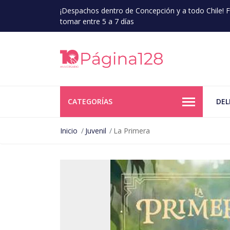
¡Despachos dentro de Concepción y a todo Chile!
tomar entre 5 a 7 días
CATEGORÍAS
DEL
Inicio
Juvenil
La Primera