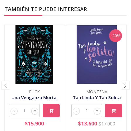
TAMBIÉN TE PUEDE INTERESAR
-20%
PUCK
MONTENA
Una Venganza Mortal
Tan Linda Y Tan Solita
-
+
-
+
$15.900
$13.600
$17.000