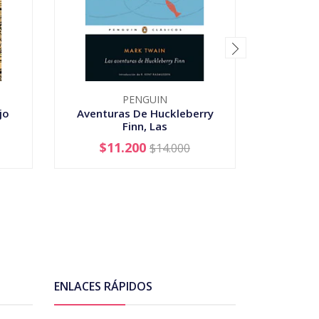
PENGUIN
jo
Aventuras De Huckleberry
Bebedora
Finn, Las
$11.200
$14.000
-
+
-
ENLACES RÁPIDOS