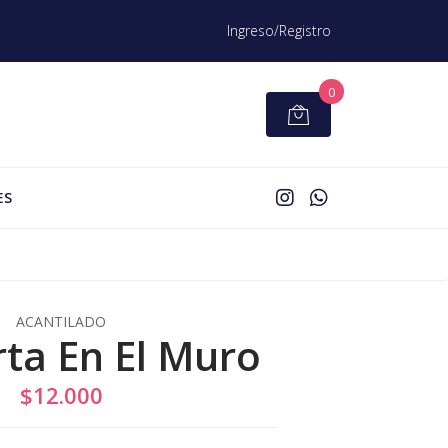
Ingreso/Registro
0
ES
ACANTILADO
rta En El Muro
$12.000