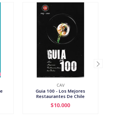
CAV
De
Guia 100 - Los Mejores
Guia M
Restaurantes De Chile
$10.000
-
+
-