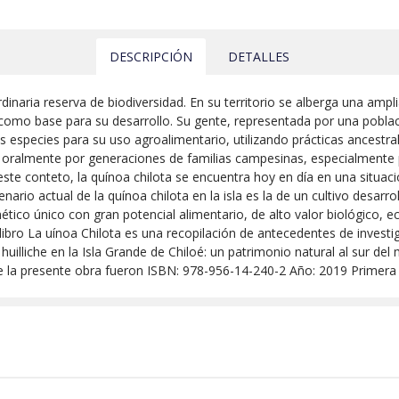
DESCRIPCIÓN
DETALLES
inaria reserva de biodiversidad. En su territorio se alberga una ampli
 como base para su desarrollo. Su gente, representada por una poblaci
s especies para su uso agroalimentario, utilizando prácticas ancestra
 oralmente por generaciones de familias campesinas, especialmente
ste conteto, la quínoa chilota se encuentra hoy en día en una situaci
enario actual de la quínoa chilota en la isla es la de un cultivo desa
co único con gran potencial alimentario, de alto valor biológico, eco
 libro La uínoa Chilota es una recopilación de antecedentes de invest
huilliche en la Isla Grande de Chiloé: un patrimonio natural al sur d
de la presente obra fueron ISBN: 978-956-14-240-2 Año: 2019 Primera