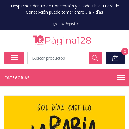
¡Despachos dentro de Concepción y a todo Chile! Fuera de
Concepción puede tomar entre 5 a 7 días
Ingreso/Registro
0
CATEGORÍAS