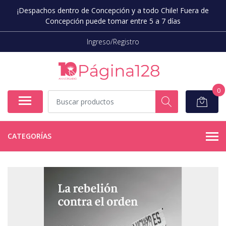
¡Despachos dentro de Concepción y a todo Chile! Fuera de
Concepción puede tomar entre 5 a 7 días
Ingreso/Registro
0
CATEGORÍAS