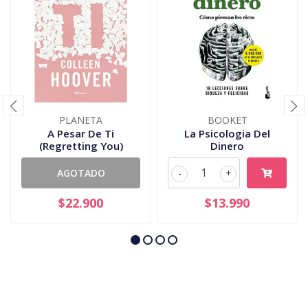
PLANETA
BOOKET
A Pesar De Ti
La Psicologia Del
(Regretting You)
Dinero
AGOTADO
-
+
$22.900
$13.990