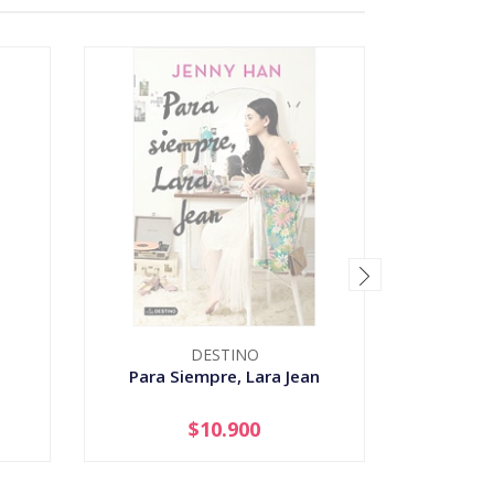
DESTINO
Para Siempre, Lara Jean
Harry Po
$10.900
AGOTADO
-