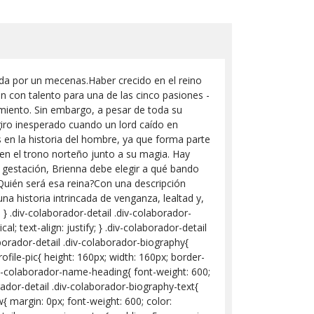
ida por un mecenas.Haber crecido en el reino
n con talento para una de las cinco pasiones -
cimiento. Sin embargo, a pesar de toda su
iro inesperado cuando un lord caído en
en la historia del hombre, ya que forma parte
 en el trono norteño junto a su magia. Hay
 gestación, Brienna debe elegir a qué bando
 ¿Quién será esa reina?Con una descripción
 historia intrincada de venganza, lealtad y,
 } .div-colaborador-detail .div-colaborador-
l; text-align: justify; } .div-colaborador-detail
borador-detail .div-colaborador-biography{
ofile-pic{ height: 160px; width: 160px; border-
div-colaborador-name-heading{ font-weight: 600;
orador-detail .div-colaborador-biography-text{
w{ margin: 0px; font-weight: 600; color: