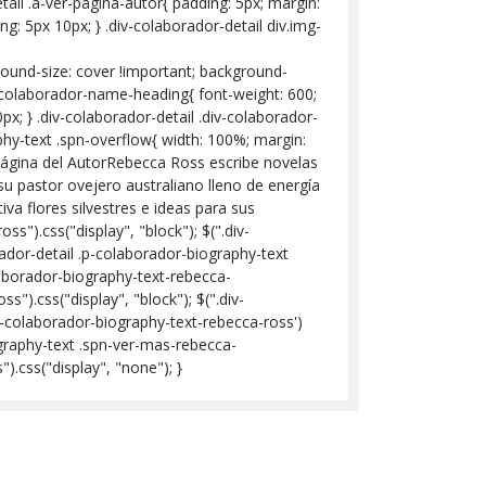
detail .a-ver-pagina-autor{ padding: 5px; margin:
g: 5px 10px; } .div-colaborador-detail div.img-
ound-size: cover !important; background-
div-colaborador-name-heading{ font-weight: 600;
px; } .div-colaborador-detail .div-colaborador-
aphy-text .spn-overflow{ width: 100%; margin:
r Página del AutorRebecca Ross escribe novelas
su pastor ovejero australiano lleno de energía
iva flores silvestres e ideas para sus
s").css("display", "block"); $(".div-
rador-detail .p-colaborador-biography-text
olaborador-biography-text-rebecca-
s").css("display", "block"); $(".div-
iv-colaborador-biography-text-rebecca-ross')
iography-text .spn-ver-mas-rebecca-
).css("display", "none"); }