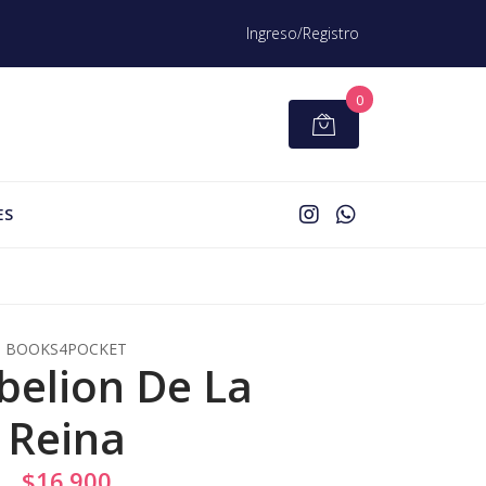
Ingreso/Registro
0
ES
BOOKS4POCKET
belion De La
Reina
$16.900