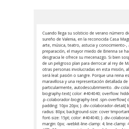
Cuando llega su solsticio de verano número di
sureño de Valenia, en la reconocida Casa Magn
arte, música, teatro, astucia y conocimiento-, 
preparación, el mayor miedo de Brienna se ha
desgracia le ofrece su mecenazgo. Si bien so
de un peligroso plan para derrocar al rey de M
otras personas involucradas en esta misión, a
será leal: pasión o sangre. Porque una reina es
maravillosa y una representación detallada de
particularmente, autodescubrimiento. .div-colab
biography-text{ color: #404040; overflow: hidden;
.p-colaborador-biography-text .spn-overflow{ d
padding: 10px 20px; } .div-colaborador-detail{ 
radius: 80px; background-size: cover !importan
font-size: 15pt; color: #404040; } .div-colabora
margin: 0px; -webkit-line-clamp: 4; line-clamp: 