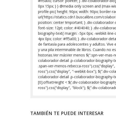
#ff5a00; cursor: pointer; } .div-colaborador-biog
0px 15px; } } @media only screen and (max-widt
profile-pic{ height: 90px; width: 90px; border-r
url('https://statics.cdn1.buscalibre.com/cola
position: center !important; } .div-colaborador
font-size: 12pt; color: #404040; } .div-colabora
biography-text{ margin: -5px 0px; -webkit-line-
4px 0px; color: #ff5a00; } .div-colaborador-de
de fantasía para adolescentes y adultos. Vive 
y una pila interminable de libros. Cuando no es
historias.Ver másVer menos $(".spn-ver-mas-rebe
colaborador-detail .p-colaborador-biography-te
.span-ver-menos-rebecca-ross").css("display", "
ross").css("display", "-webkit-box"); $(".div-co
colaborador-detail .p-colaborador-biography-tex
[0].offsetHeight < $('.div-colaborador-biograph
ross").css("display", "block"); $(".div-colabor
TAMBIÉN TE PUEDE INTERESAR