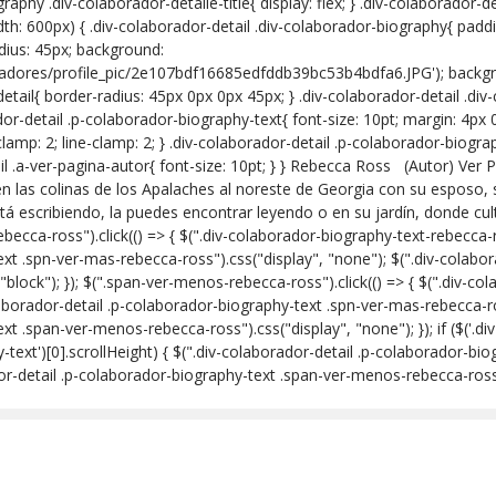
raphy .div-colaborador-detalle-title{ display: flex; } .div-colaborador-
h: 600px) { .div-colaborador-detail .div-colaborador-biography{ paddin
adius: 45px; background:
boradores/profile_pic/2e107bdf16685edfddb39bc53b4bdfa6.JPG'); backgr
-detail{ border-radius: 45px 0px 0px 45px; } .div-colaborador-detail .
dor-detail .p-colaborador-biography-text{ font-size: 10pt; margin: 4px 0
clamp: 2; line-clamp: 2; } .div-colaborador-detail .p-colaborador-biogr
tail .a-ver-pagina-autor{ font-size: 10pt; } } Rebecca Ross (Autor) Ve
en las colinas de los Apalaches al noreste de Georgia con su esposo, 
tá escribiendo, la puedes encontrar leyendo o en su jardín, donde cult
cca-ross").click(() => { $(".div-colaborador-biography-text-rebecca-ros
xt .spn-ver-mas-rebecca-ross").css("display", "none"); $(".div-colabo
block"); }); $(".span-ver-menos-rebecca-ross").click(() => { $(".div-c
laborador-detail .p-colaborador-biography-text .spn-ver-mas-rebecca-ros
t .span-ver-menos-rebecca-ross").css("display", "none"); }); if ($('.d
y-text')[0].scrollHeight) { $(".div-colaborador-detail .p-colaborador-b
ador-detail .p-colaborador-biography-text .span-ver-menos-rebecca-ross"