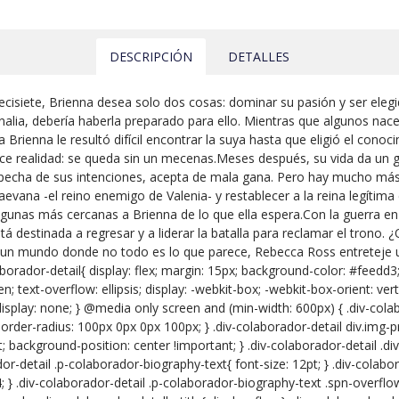
DESCRIPCIÓN
DETALLES
ecisiete, Brienna desea solo dos cosas: dominar su pasión y ser eleg
alia, debería haberla preparado para ello. Mientras que algunos nace
a Brienna le resultó difícil encontrar la suya hasta que eligió el cono
ce realidad: se queda sin un mecenas.Meses después, su vida da un g
specha de sus intenciones, acepta de mala gana. Pero hay mucho más 
aevana -el reino enemigo de Valenia- y restablecer a la reina legítima
lgunas más cercanas a Brienna de lo que ella espera.Con la guerra en
tá destinada a regresar y a liderar la batalla para reclamar el trono.
 un mundo donde no todo es lo que parece, Rebecca Ross entreteje una
orador-detail{ display: flex; margin: 15px; background-color: #feedd3;
 text-overflow: ellipsis; display: -webkit-box; -webkit-box-orient: vertica
isplay: none; } @media only screen and (min-width: 600px) { .div-cola
border-radius: 100px 0px 0px 100px; } .div-colaborador-detail div.img-pr
t; background-position: center !important; } .div-colaborador-detail .
dor-detail .p-colaborador-biography-text{ font-size: 12pt; } .div-colab
4; } .div-colaborador-detail .p-colaborador-biography-text .spn-overflo