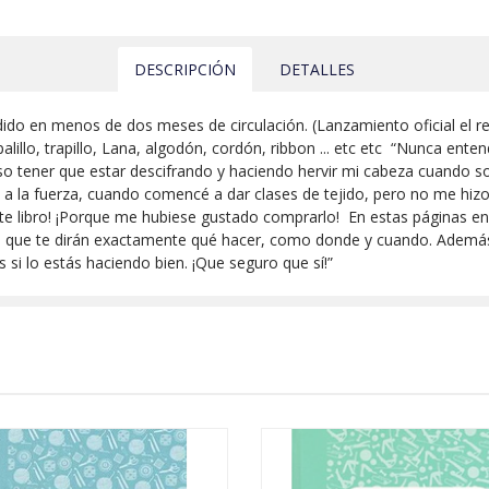
DESCRIPCIÓN
DETALLES
ido en menos de dos meses de circulación. (Lanzamiento oficial el r
lillo, trapillo, Lana, algodón, cordón, ribbon ... etc etc “Nunca ent
so tener que estar descifrando y haciendo hervir mi cabeza cuando
a la fuerza, cuando comencé a dar clases de tejido, pero no me hizo f
ste libro! ¡Porque me hubiese gustado comprarlo! En estas páginas 
, que te dirán exactamente qué hacer, como donde y cuando. Además
si lo estás haciendo bien. ¡Que seguro que sí!”