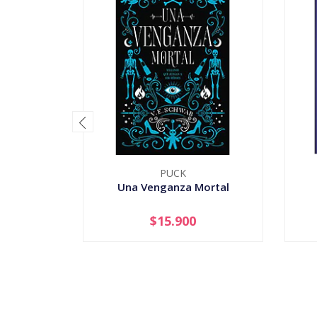
PUCK
Una Venganza Mortal
$15.900
-
+
-