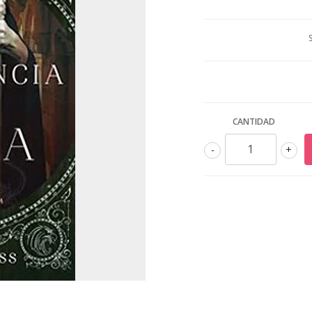
CANTIDAD
-
+