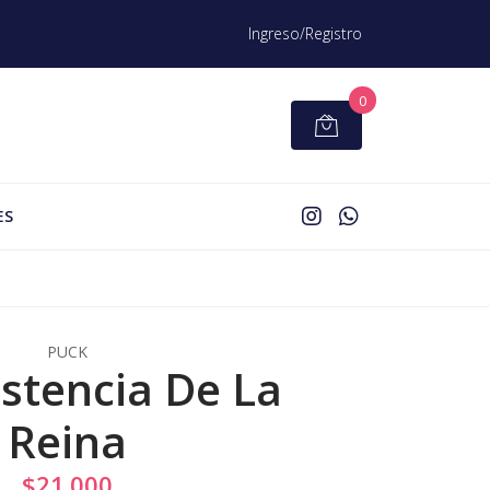
Ingreso/Registro
0
ES
PUCK
istencia De La
Reina
$21.000