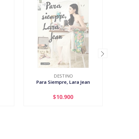
DESTINO
Para Siempre, Lara Jean
Harry Po
$10.900
AGOTADO
-