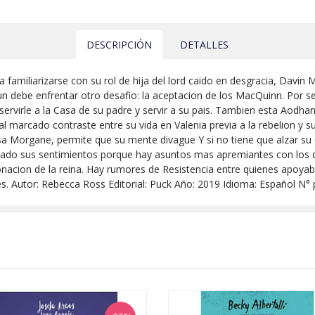
DESCRIPCIÓN
DETALLES
familiarizarse con su rol de hija del lord caido en desgracia, Davin
aun debe enfrentar otro desafio: la aceptacion de los MacQuinn. Por se
re servirle a la Casa de su padre y servir a su pais. Tambien esta A
l marcado contraste entre su vida en Valenia previa a la rebelion y s
sa Morgane, permite que su mente divague Y si no tiene que alzar su C
lado sus sentimientos porque hay asuntos mas apremiantes con los que 
oronacion de la reina. Hay rumores de Resistencia entre quienes apoy
ldes. Autor: Rebecca Ross Editorial: Puck Año: 2019 Idioma: Español N