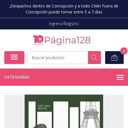
¡Despachos dentro de Concepción y a todo Chile! Fuera de
Concepción puede tomar entre 5 a 7 días
Ingreso/Registro
0
CATEGORÍAS